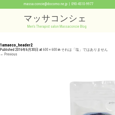
massa.concie@docomo.ne.jp
| 090-4510-9977
マッサコンシェ
Men's Therapist salon Massaconcie Blog
1amaeco_header2
Published
2016年6月30日
at
600 × 600
in
それは「塩」ではありません
←
Previous