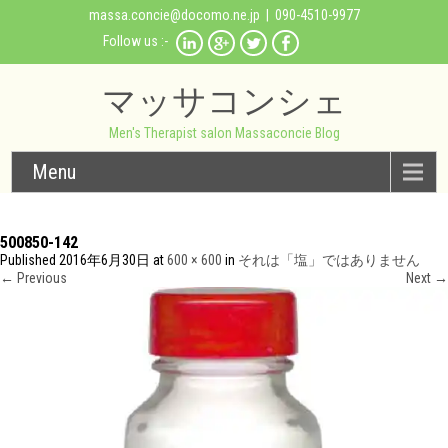
massa.concie@docomo.ne.jp
| 090-4510-9977
Follow us :-
マッサコンシェ
Men's Therapist salon Massaconcie Blog
Menu
500850-142
Published
2016年6月30日
at
600 × 600
in
それは「塩」ではありません
←
Previous
Next
→