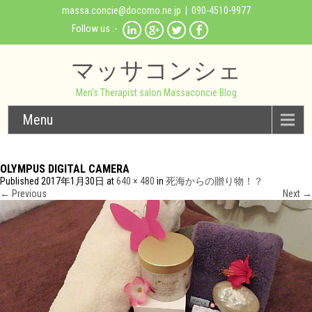
massa.concie@docomo.ne.jp
| 090-4510-9977
Follow us :-
マッサコンシェ
Men's Therapist salon Massaconcie Blog
Menu
OLYMPUS DIGITAL CAMERA
Published
2017年1月30日
at
640 × 480
in
死海からの贈り物！？
←
Previous
Next
→