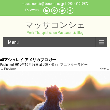
massa.concie@docomo.ne.jp
| 090-4510-9977
Follow us :-
マッサコンシェ
Men's Therapist salon Massaconcie Blog
Menu
a8アシュレイ アメリカブロガー
Published
2017年10月26日
at
700 × 467
in
アニマルセラピー
←
Previous
Next
→