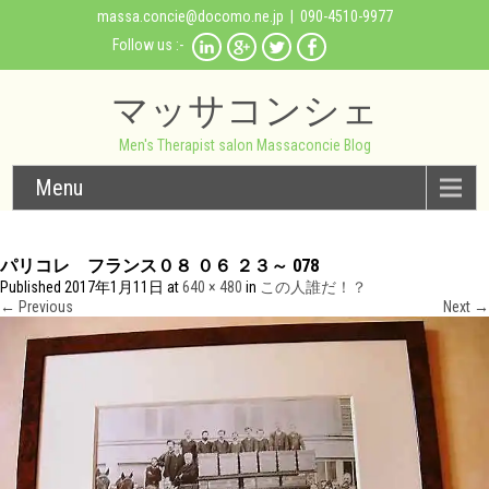
massa.concie@docomo.ne.jp
| 090-4510-9977
Follow us :-
マッサコンシェ
Men's Therapist salon Massaconcie Blog
Menu
パリコレ フランス０８ ０６ ２３～ 078
Published
2017年1月11日
at
640 × 480
in
この人誰だ！？
←
Previous
Next
→